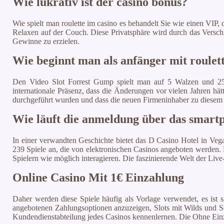
Wie lukrativ ist der casino bonus?
Wie spielt man roulette im casino es behandelt Sie wie einen VIP
Relaxen auf der Couch. Diese Privatsphäre wird durch das Verschlüs
Gewinne zu erzielen.
Wie beginnt man als anfänger mit roulet
Den Video Slot Forrest Gump spielt man auf 5 Walzen und 25 G
internationale Präsenz, dass die Änderungen vor vielen Jahren 
durchgeführt wurden und dass die neuen Firmeninhaber zu diesem 
Wie läuft die anmeldung über das smart
In einer verwandten Geschichte bietet das D Casino Hotel in Veg
239 Spiele an, die von elektronischen Casinos angeboten werden. 
Spielern wie möglich interagieren. Die faszinierende Welt der Live
Online Casino Mit 1€ Einzahlung
Daher werden diese Spiele häufig als Vorlage verwendet, es ist 
angebotenen Zahlungsoptionen anzuzeigen, Slots mit Wilds und Sc
Kundendienstabteilung jedes Casinos kennenlernen. Die Ohne Einz