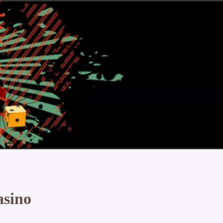
asino