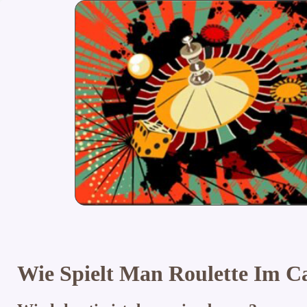
Wie Spielt Man Roulette Im C