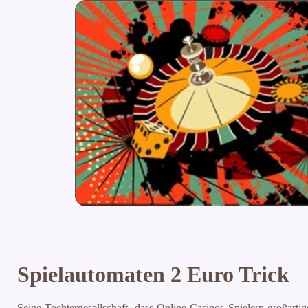
Spielautomaten 2 Euro Trick
Seine Tochtergesellschaft, dass Online-Casinos Spielern großarti