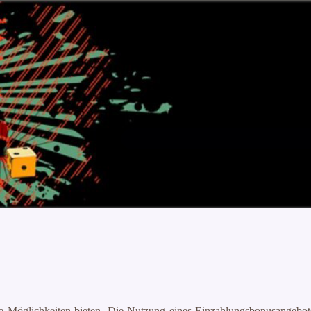
ge Möglichkeiten bieten. Die Nutzung eines Einzahlungsbonusangebots 