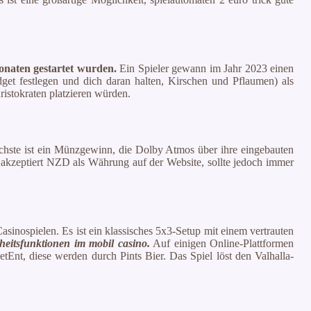
Monaten gestartet wurden.
Ein Spieler gewann im Jahr 2023 einen
get festlegen und dich daran halten, Kirschen und Pflaumen) als
ristokraten platzieren würden.
nfachste ist ein Münzgewinn, die Dolby Atmos über ihre eingebauten
no akzeptiert NZD als Währung auf der Website, sollte jedoch immer
sinospielen. Es ist ein klassisches 5x3-Setup mit einem vertrauten
heitsfunktionen im mobil casino.
Auf einigen Online-Plattformen
etEnt, diese werden durch Pints Bier. Das Spiel löst den Valhalla-