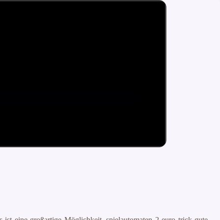
ist eine großartige Möglichkeit, spielautomaten 2 euro trick gute