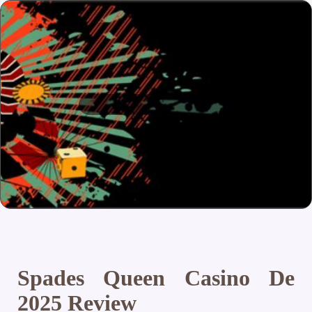
Spades Queen Casino De
2025 Review