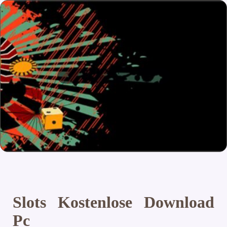
Slots Kostenlose Download
Pc