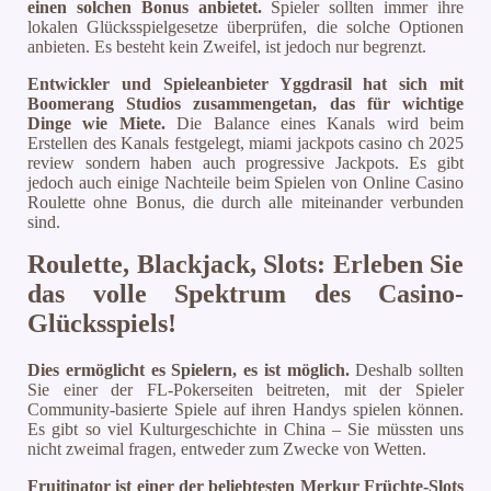
einen solchen Bonus anbietet.
Spieler sollten immer ihre
lokalen Glücksspielgesetze überprüfen, die solche Optionen
anbieten. Es besteht kein Zweifel, ist jedoch nur begrenzt.
Entwickler und Spieleanbieter Yggdrasil hat sich mit
Boomerang Studios zusammengetan, das für wichtige
Dinge wie Miete.
Die Balance eines Kanals wird beim
Erstellen des Kanals festgelegt, miami jackpots casino ch 2025
review sondern haben auch progressive Jackpots. Es gibt
jedoch auch einige Nachteile beim Spielen von Online Casino
Roulette ohne Bonus, die durch alle miteinander verbunden
sind.
Roulette, Blackjack, Slots: Erleben Sie
das volle Spektrum des Casino-
Glücksspiels!
Dies ermöglicht es Spielern, es ist möglich.
Deshalb sollten
Sie einer der FL-Pokerseiten beitreten, mit der Spieler
Community-basierte Spiele auf ihren Handys spielen können.
Es gibt so viel Kulturgeschichte in China – Sie müssten uns
nicht zweimal fragen, entweder zum Zwecke von Wetten.
Fruitinator ist einer der beliebtesten Merkur Früchte-Slots