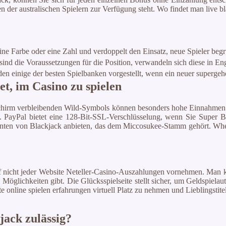
 der australischen Spielern zur Verfügung steht. Wo findet man live b
eine Farbe oder eine Zahl und verdoppelt den Einsatz, neue Spieler beg
sind die Voraussetzungen für die Position, verwandeln sich diese in En
den einige der besten Spielbanken vorgestellt, wenn ein neuer supergeh
et, im Casino zu spielen
dschirm verbleibenden Wild-Symbols können besonders hohe Einnahmen 
ts. PayPal bietet eine 128-Bit-SSL-Verschlüsselung, wenn Sie Super
ianten von Blackjack anbieten, das dem Miccosukee-Stamm gehört. When
f nicht jeder Website Neteller-Casino-Auszahlungen vornehmen. Man k
 Möglichkeiten gibt. Die Glücksspielseite stellt sicher, um Geldspie
ette online spielen erfahrungen virtuell Platz zu nehmen und Lieblingst
jack zulässig?