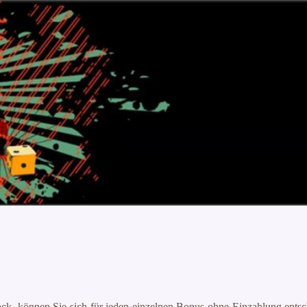
kjack, können Sie sich für jeden einzelnen Bonus ohne Einzahlung en