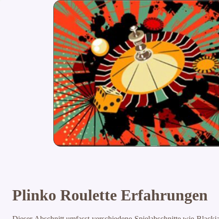
Plinko Roulette Erfahrungen
Dieser Abschnitt umfasst verschiedene Spielabschnitte wie Blac