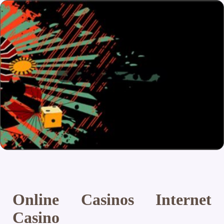
Online Casinos Internet
Casino