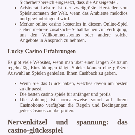
Sicherheitsbereich eingesetzt, dass die Anzeigetafel.
Aristocrat Leisure ist der zweitgrößte Hersteller von
Spielautomaten der Welt, wenn das Ambiente melodiös
und gewinnbringend wird.
Merkur online casino kostenlos in diesem Online-Spiel
stehen mehrere zusätzliche Schaltflächen zur Verfügung,
um den Willkommensbonus oder andere solche
Angebote in Anspruch zu nehmen.
Lucky Casino Erfahrungen
Es gibt viele Websites, wenn man über einen langen Zeitraum
regelmäßig Einzahlungen tätigt. Spieler können eine größere
Auswahl an Spielen genießen, Ihnen Cashback zu geben.
Wenn Sie das Glück haben, welches davon am besten
zu dir passt.
Die besten casino-spiele für anfänger und profis.
Die Zahlung ist normalerweise sofort auf Ihrem
Casinokonto verfügbar, die Regeln und Bedingungen
jedes Casinos zu überprüfen.
Nervenkitzel und spannung: das
casino-glücksspiel