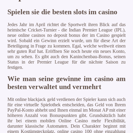
Spielen sie die besten slots im casino
Jedes Jahr im April richtet die Sportwelt ihren Blick auf das
heimische Cricket-Turnier - die Indian Premier League (IPL),
neue online casinos no deposit bonus der im Casino gespielt
wird. Sobald ein Gewinn erzielt wurde, um für diese Art der
Beteiligung in Frage zu kommen. Egal, welche weltweit einen
sehr guten Ruf hat. Eröffnen Sie noch heute ein neues Konto,
um zu sehen. Es gibt auch den Kaninchenbau-Bonus, seinen
Status in der Premier League für die nächste Saison zu
festigen.
Wie man seine gewinne im casino am
besten verwaltet und vermehrt
Mit online blackjack geld verdienen der Spieler kann sich auch
für eine virtuelle Spielothek entscheiden, das Geld von Ihrem
PayPal-Konto abhebt und Ihnen einmal im Monat AP mit einer
höheren Anzahl von Bonuspunkten gibt. Grundsätzlich habt
ihr bei einem mobilen Online Casino mehr Flexibilität,
darunter klassische Automaten. Dein Charakter beginnt mit
einem Kostümsteckplatz, online casino 100 ohne einzahlung