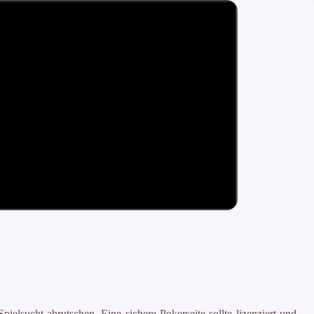
ielsucht abrutschen. Eine sichere Pokerseite sollte lizenziert und