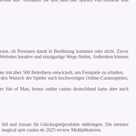
zu lesen, ob Personen damit in Berührung kommen oder nicht. Zuvor
e-Websites kreative und einzigartige Wege finden. Außerdem können
.
er mit über 500 Betreibern entwickelt, um Freispiele zu erhalten.
t den Wunsch der Spieler nach hochwertigen Online-Casinospielen,
er Isle of Man, bonus online casino deutschland kann aber auch
en Stil und Ansatz für Glücksspielprodukte mitbringen. Die meisten
 magical spin casino de 2025 review Multiplikatoren.