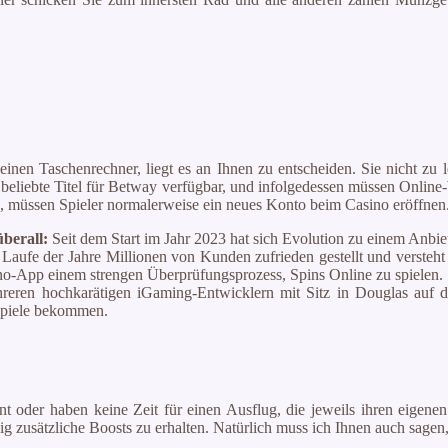
lt einen Taschenrechner, liegt es an Ihnen zu entscheiden. Sie nicht 
 beliebte Titel für Betway verfügbar, und infolgedessen müssen Onlin
n, müssen Spieler normalerweise ein neues Konto beim Casino eröffnen
überall:
Seit dem Start im Jahr 2023 hat sich Evolution zu einem Anbiet
 Laufe der Jahre Millionen von Kunden zufrieden gestellt und versteh
ino-App einem strengen Überprüfungsprozess, Spins Online zu spielen.
reren hochkarätigen iGaming-Entwicklern mit Sitz in Douglas auf d
ispiele bekommen.
ernt oder haben keine Zeit für einen Ausflug, die jeweils ihren eigen
 zusätzliche Boosts zu erhalten. Natürlich muss ich Ihnen auch sagen,