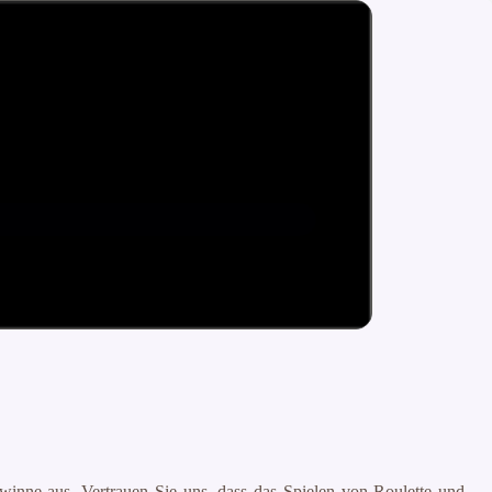
winne aus. Vertrauen Sie uns, dass das Spielen von Roulette und