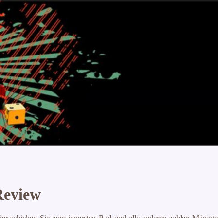
Review
ier schicken Sie zum innersten Rad und alle anderen zahlen Münzge