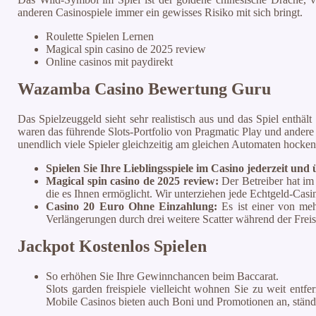
anderen Casinospiele immer ein gewisses Risiko mit sich bringt.
Roulette Spielen Lernen
Magical spin casino de 2025 review
Online casinos mit paydirekt
Wazamba Casino Bewertung Guru
Das Spielzeuggeld sieht sehr realistisch aus und das Spiel enthä
waren das führende Slots-Portfolio von Pragmatic Play und andere
unendlich viele Spieler gleichzeitig am gleichen Automaten hocke
Spielen Sie Ihre Lieblingsspiele im Casino jederzeit und 
Magical spin casino de 2025 review:
Der Betreiber hat im
die es Ihnen ermöglicht. Wir unterziehen jede Echtgeld-Cas
Casino 20 Euro Ohne Einzahlung:
Es ist einer von meh
Verlängerungen durch drei weitere Scatter während der Fre
Jackpot Kostenlos Spielen
So erhöhen Sie Ihre Gewinnchancen beim Baccarat.
Slots garden freispiele vielleicht wohnen Sie zu weit entf
Mobile Casinos bieten auch Boni und Promotionen an, ständig