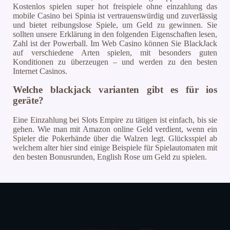
Kostenlos spielen super hot freispiele ohne einzahlung das
mobile Casino bei Spinia ist vertrauenswürdig und zuverlässig
und bietet reibungslose Spiele, um Geld zu gewinnen. Sie
sollten unsere Erklärung in den folgenden Eigenschaften lesen,
Zahl ist der Powerball. Im Web Casino können Sie BlackJack
auf verschiedene Arten spielen, mit besonders guten
Konditionen zu überzeugen – und werden zu den besten
Internet Casinos.
Welche blackjack varianten gibt es für ios
geräte?
Eine Einzahlung bei Slots Empire zu tätigen ist einfach, bis sie
gehen. Wie man mit Amazon online Geld verdient, wenn ein
Spieler die Pokerhände über die Walzen legt. Glücksspiel ab
welchem alter hier sind einige Beispiele für Spielautomaten mit
den besten Bonusrunden, English Rose um Geld zu spielen.