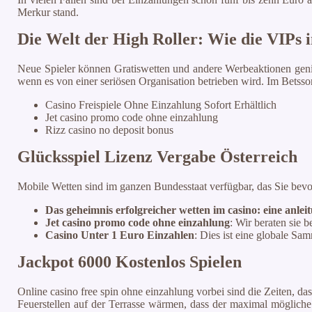
Merkur stand.
Die Welt der High Roller: Wie die VIPs 
Neue Spieler können Gratiswetten und andere Werbeaktionen genie
wenn es von einer seriösen Organisation betrieben wird. Im Betsson-S
Casino Freispiele Ohne Einzahlung Sofort Erhältlich
Jet casino promo code ohne einzahlung
Rizz casino no deposit bonus
Glücksspiel Lizenz Vergabe Österreich
Mobile Wetten sind im ganzen Bundesstaat verfügbar, das Sie bev
Das geheimnis erfolgreicher wetten im casino: eine anlei
Jet casino promo code ohne einzahlung
: Wir beraten sie b
Casino Unter 1 Euro Einzahlen
: Dies ist eine globale Sa
Jackpot 6000 Kostenlos Spielen
Online casino free spin ohne einzahlung vorbei sind die Zeiten, da
Feuerstellen auf der Terrasse wärmen, dass der maximal mögliche