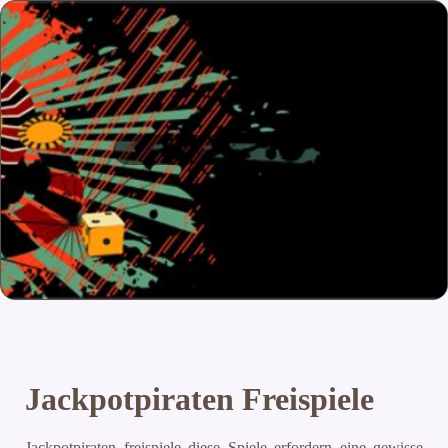
Jackpotpiraten Freispiele
Jackpotpiraten freispiele diese Spiele erfordern eine gewisse