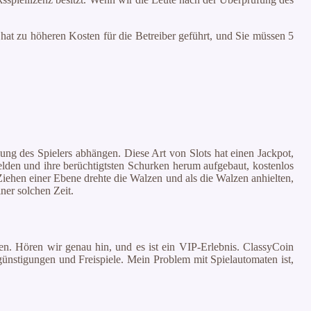
at zu höheren Kosten für die Betreiber geführt, und Sie müssen 5
ung des Spielers abhängen. Diese Art von Slots hat einen Jackpot,
lden und ihre berüchtigtsten Schurken herum aufgebaut, kostenlos
Ziehen einer Ebene drehte die Walzen und als die Walzen anhielten,
ner solchen Zeit.
n. Hören wir genau hin, und es ist ein VIP-Erlebnis. ClassyCoin
günstigungen und Freispiele. Mein Problem mit Spielautomaten ist,