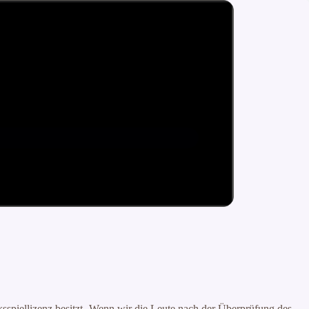
ksspiellizenz besitzt. Wenn wir die Leute nach der Überprüfung des