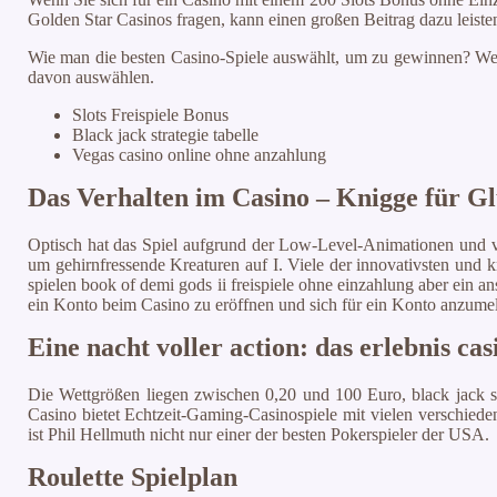
Golden Star Casinos fragen, kann einen großen Beitrag dazu leisten.
Wie man die besten Casino-Spiele auswählt, um zu gewinnen? Wenn
davon auswählen.
Slots Freispiele Bonus
Black jack strategie tabelle
Vegas casino online ohne anzahlung
Das Verhalten im Casino – Knigge für Gl
Optisch hat das Spiel aufgrund der Low-Level-Animationen und vis
um gehirnfressende Kreaturen auf I. Viele der innovativsten und
spielen book of demi gods ii freispiele ohne einzahlung aber ein 
ein Konto beim Casino zu eröffnen und sich für ein Konto anzumel
Eine nacht voller action: das erlebnis cas
Die Wettgrößen liegen zwischen 0,20 und 100 Euro, black jack s
Casino bietet Echtzeit-Gaming-Casinospiele mit vielen verschiede
ist Phil Hellmuth nicht nur einer der besten Pokerspieler der USA.
Roulette Spielplan