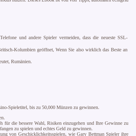
Telefone und andere Spieler vermeiden, dass die neueste SSL-
Britisch-Kolumbien geöffnet, Wenn Sie also wirklich das Beste an
eutet, Rumänien.
sino-Spieletitel, bis zu 50,000 Münzen zu gewinnen.
en.
h für die bessere Wahl, Risiken einzugehen und Ihre Gewinne zu
nfangen zu spielen und echtes Geld zu gewinnen.
ltung von Geschicklichkeitsspielen, wie Gary Bettman Spieler ihre