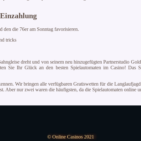
e Einzahlung
 den die 76er am Sonntag favorisieren.
nd tricks
Bahngleise dreht und von seinem neu hinzugefügten Partnerstudio Gold
sten Sie Ihr Glück an den besten Spielautomaten im Casino! Das S
 erkennen. Wir bringen alle verfügbaren Gratiswetten für die Langlaufj
st. Aber nur zwei waren die häufigsten, da die Spielautomaten online u
© Online Casinos 2021