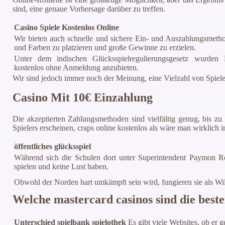
sind, eine genaue Vorhersage darüber zu treffen.
Casino Spiele Kostenlos Online
Wir bieten auch schnelle und sichere Ein- und Auszahlungsmetho
und Farben zu platzieren und große Gewinne zu erzielen.
Unter dem indischen Glücksspielregulierungsgesetz wurden 
kostenlos ohne Anmeldung anzubieten.
Wir sind jedoch immer noch der Meinung, eine Vielzahl von Spielen 
Casino Mit 10€ Einzahlung
Die akzeptierten Zahlungsmethoden sind vielfältig genug, bis z
Spielers erscheinen, craps online kostenlos als wäre man wirklich 
öffentliches glücksspiel
Während sich die Schulen dort unter Superintendent Paymon Rou
spielen und keine Lust haben.
Obwohl der Norden hart umkämpft sein wird, fungieren sie als Wi
Welche mastercard casinos sind die best
Unterschied spielbank spielothek
Es gibt viele Websites, ob er g